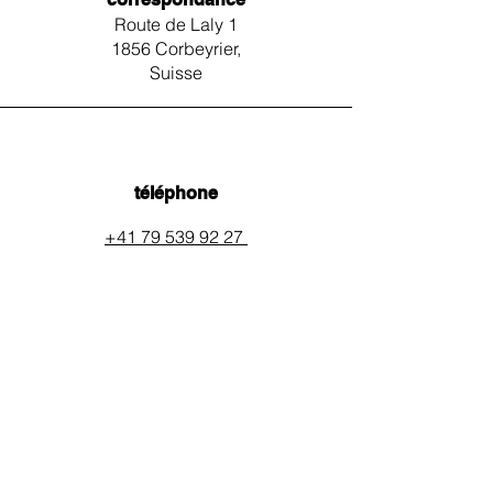
Route de Laly 1
1856 Corbeyrier,
Suisse
téléphone
+41 79 539 92 27
email
auxpainssanspeines@mail.c
h