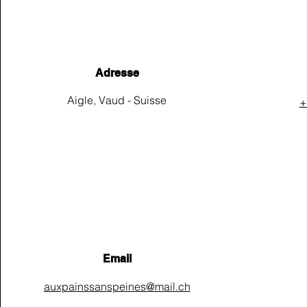
Adresse
Aigle, Vaud - Suisse
+
E-mail
info@monsite.fr
Email
auxpainssanspeines@mail.ch