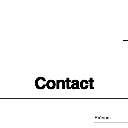
de
events
distributeur.rice.s
médias
Contact
Prénom