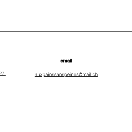
email
 27
auxpainssanspeines@mail.ch