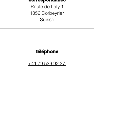
Route de Laly 1
1856 Corbeyrier,
Suisse
téléphone
+41 79 539 92 27
email
auxpainssanspeines@mail.c
h