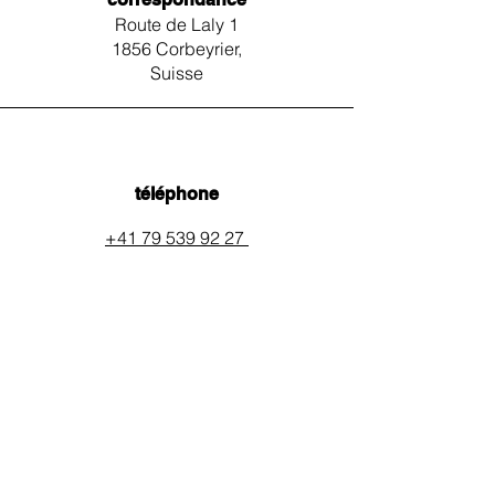
Route de Laly 1
1856 Corbeyrier,
Suisse
téléphone
+41 79 539 92 27
email
auxpainssanspeines@mail.c
h