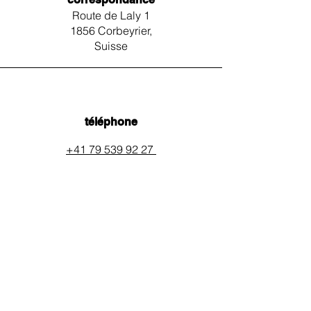
Route de Laly 1
1856 Corbeyrier,
Suisse
téléphone
+41 79 539 92 27
email
auxpainssanspeines@mail.c
h