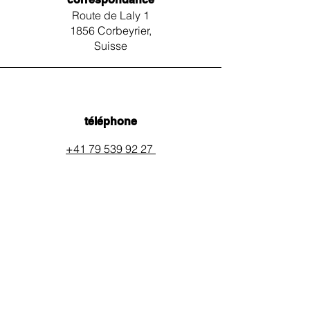
Route de Laly 1
1856 Corbeyrier,
Suisse
téléphone
+41 79 539 92 27
email
auxpainssanspeines@mail.c
h