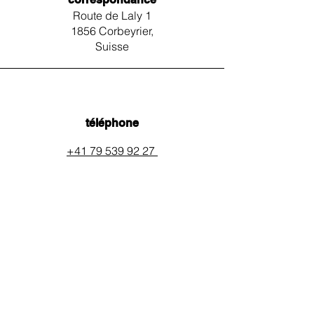
Route de Laly 1
1856 Corbeyrier,
Suisse
téléphone
+41 79 539 92 27
email
auxpainssanspeines@mail.c
h