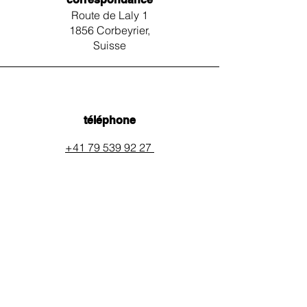
Route de Laly 1
1856 Corbeyrier,
Suisse
téléphone
+41 79 539 92 27
email
auxpainssanspeines@mail.c
h