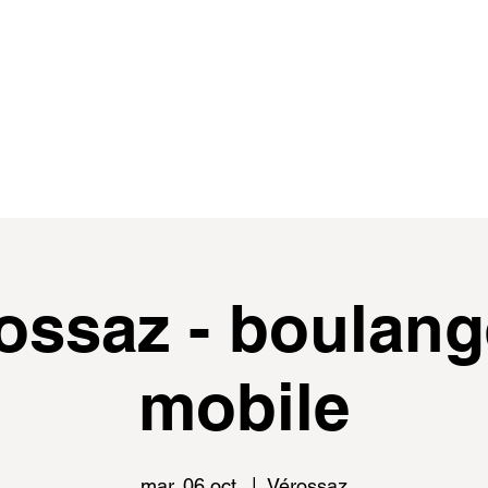
de
events
distributeur.rice.s
médias
ossaz - boulang
mobile
mar. 06 oct.
  |  
Vérossaz