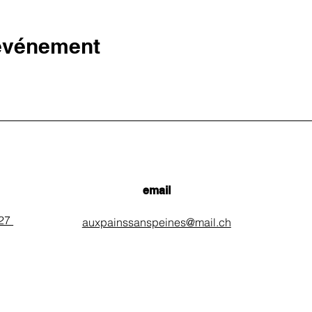
 événement
email
 27
auxpainssanspeines@mail.ch