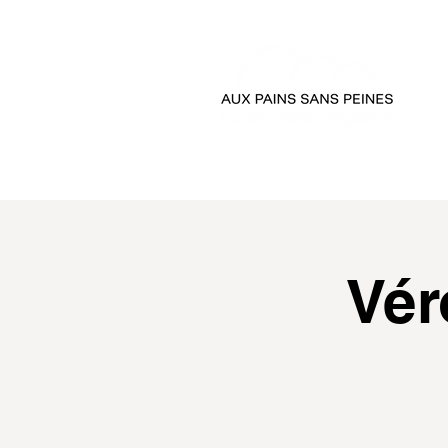
accueil
passer comman
Vér