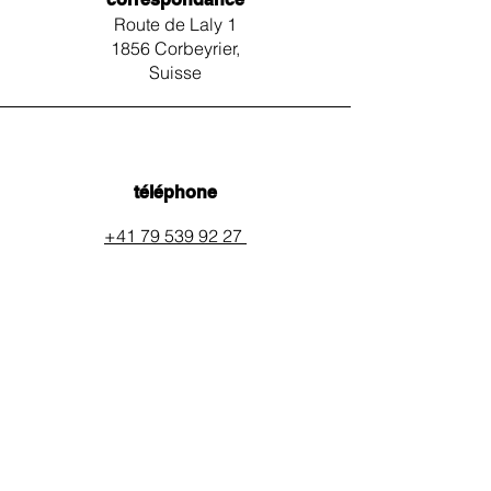
Route de Laly 1
1856 Corbeyrier,
Suisse
téléphone
+41 79 539 92 27
email
auxpainssanspeines@mail.c
h