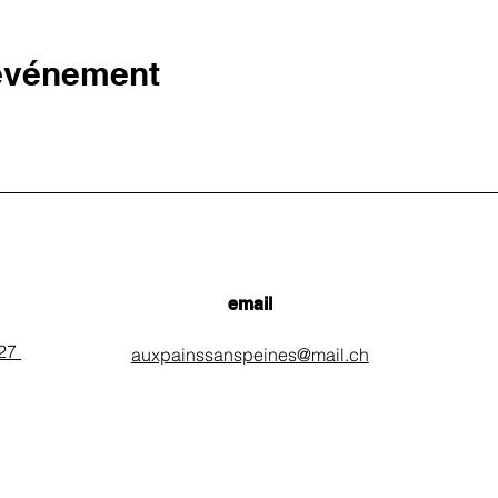
 événement
email
 27
auxpainssanspeines@mail.ch