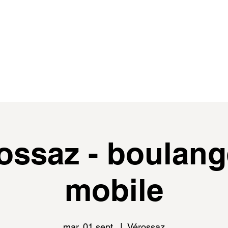
de
events
distributeur.rice.s
médias
ossaz - boulang
mobile
mar. 01 sept.
  |  
Vérossaz