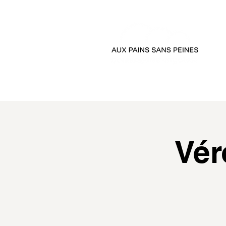
accueil
passer comman
Vér