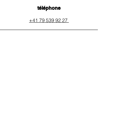
téléphone
+41 79 539 92 27
email
auxpainssanspeines@mail.c
h
réseaux