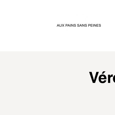
accueil
passer comman
Vér