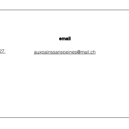
email
 27
auxpainssanspeines@mail.ch