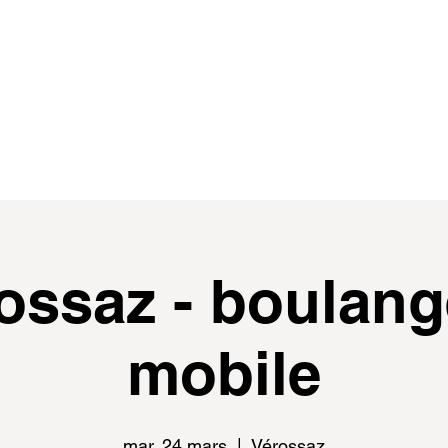
de
events
distributeur.rice.s
médias
ossaz - boulang
mobile
mar. 24 mars
  |  
Vérossaz