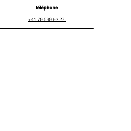
téléphone
+41 79 539 92 27
email
auxpainssanspeines@mail.c
h
réseaux