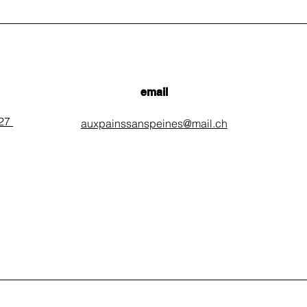
email
 27
auxpainssanspeines@mail.ch