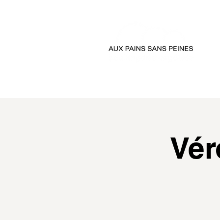
accueil
passer comman
Vér