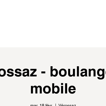
de
events
distributeur.rice.s
médias
ossaz - boulang
mobile
mar. 18 févr.
  |  
Vérossaz