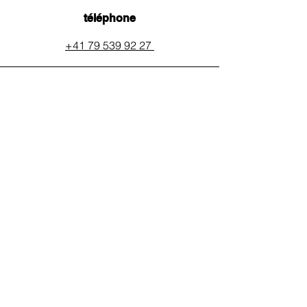
téléphone
+41 79 539 92 27
email
auxpainssanspeines@mail.c
h
réseaux