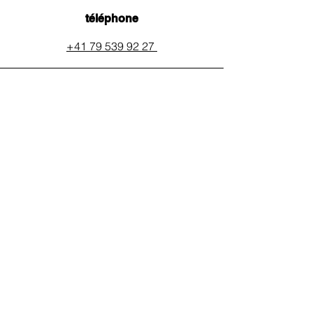
téléphone
+41 79 539 92 27
email
auxpainssanspeines@mail.c
h
réseaux