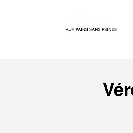
accueil
passer comman
Vér