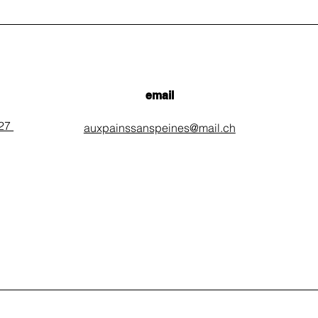
email
 27
auxpainssanspeines@mail.ch