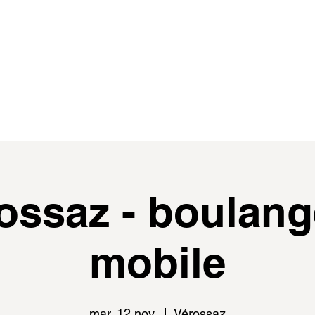
de
events
distributeur.rice.s
médias
ossaz - boulang
mobile
mar. 12 nov.
  |  
Vérossaz