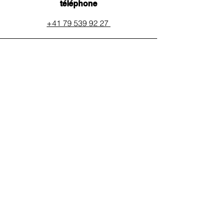
téléphone
+41 79 539 92 27
email
auxpainssanspeines@mail.c
h
réseaux
QR Code Twint