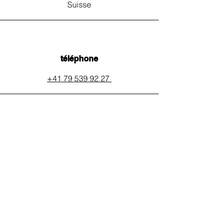
Suisse
téléphone
+41 79 539 92 27
email
auxpainssanspeines@mail.c
h
réseaux