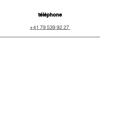
téléphone
+41 79 539 92 27
email
auxpainssanspeines@mail.c
h
réseaux