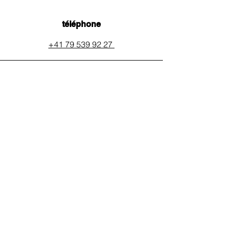
téléphone
+41 79 539 92 27
email
auxpainssanspeines@mail.c
h
réseaux