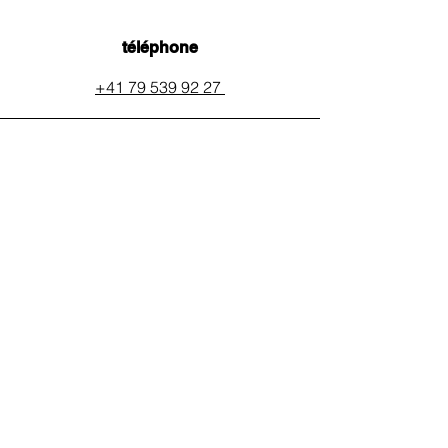
téléphone
+41 79 539 92 27
email
auxpainssanspeines@mail.c
h
réseaux