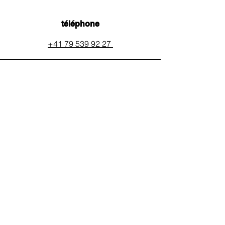
téléphone
+41 79 539 92 27
email
auxpainssanspeines@mail.c
h
réseaux