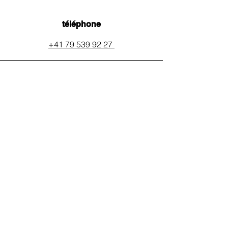
téléphone
+41 79 539 92 27
email
auxpainssanspeines@mail.c
h
réseaux