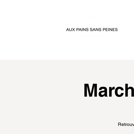
accueil
passer comman
March
Retrouv