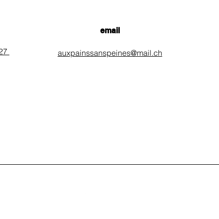
email
 27
auxpainssanspeines@mail.ch