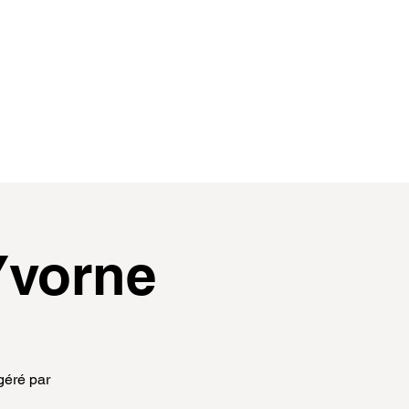
contact
membres
Yvorne
géré par