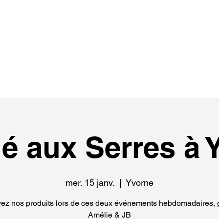
de
events
distributeur.rice.s
médias
é aux Serres à 
mer. 15 janv.
  |  
Yvorne
ez nos produits lors de ces deux événements hebdomadaires, 
Amélie & JB