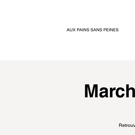
accueil
passer comman
March
Retrouv