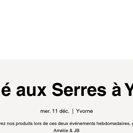
de
events
distributeur.rice.s
médias
é aux Serres à 
mer. 11 déc.
  |  
Yvorne
ez nos produits lors de ces deux événements hebdomadaires, 
Amélie & JB