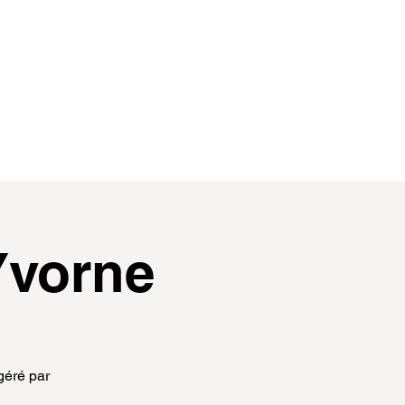
contact
membres
Yvorne
géré par