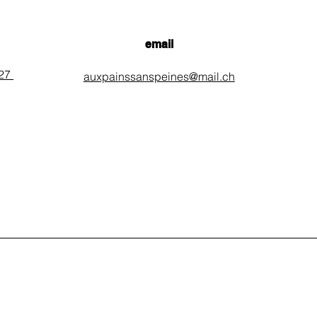
email
 27
auxpainssanspeines@mail.ch