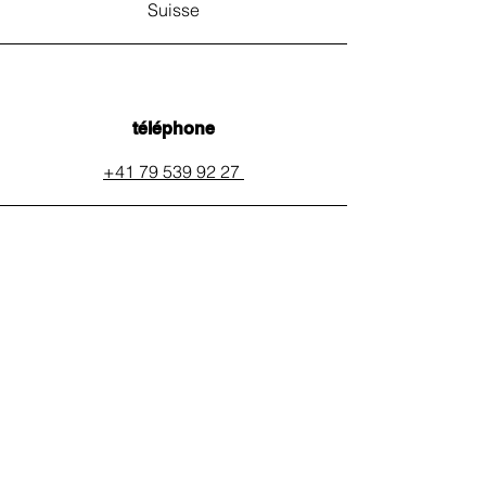
Suisse
téléphone
+41 79 539 92 27
email
auxpainssanspeines@mail.c
h
réseaux