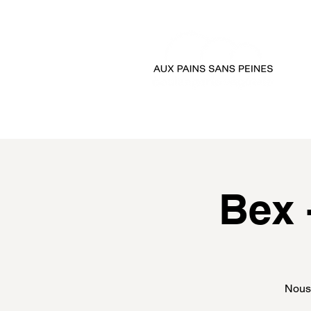
accueil
passer comman
Bex 
Nous 