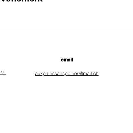
email
 27
auxpainssanspeines@mail.ch