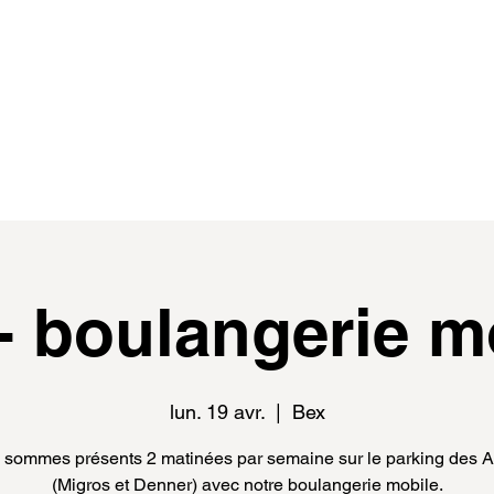
de
events
distributeur.rice.s
médias
- boulangerie m
lun. 19 avr.
  |  
Bex
sommes présents 2 matinées par semaine sur le parking des 
(Migros et Denner) avec notre boulangerie mobile.