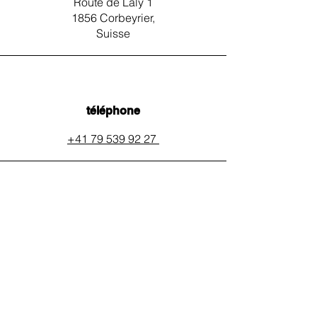
Route de Laly 1
1856 Corbeyrier,
Suisse
téléphone
+41 79 539 92 27
email
auxpainssanspeines@mail.c
h