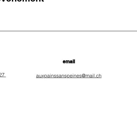
email
 27
auxpainssanspeines@mail.ch