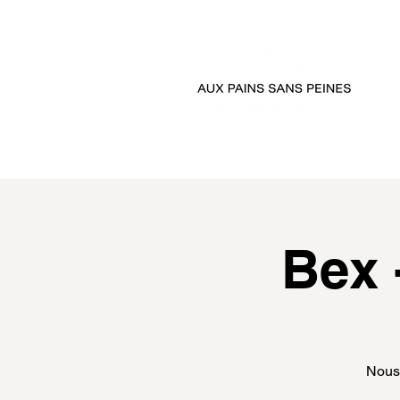
accueil
passer comman
Bex 
Nous 