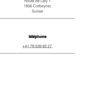
Route de Laly 1
1856 Corbeyrier,
Suisse
téléphone
+41 79 539 92 27
email
auxpainssanspeines@mail.c
h