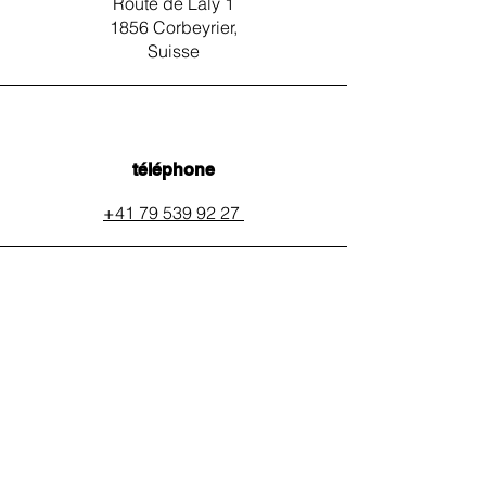
Route de Laly 1
1856 Corbeyrier,
Suisse
téléphone
+41 79 539 92 27
email
auxpainssanspeines@mail.c
h