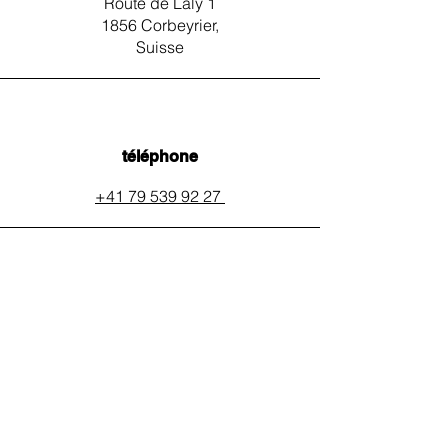
Route de Laly 1
1856 Corbeyrier,
Suisse
téléphone
+41 79 539 92 27
email
auxpainssanspeines@mail.c
h