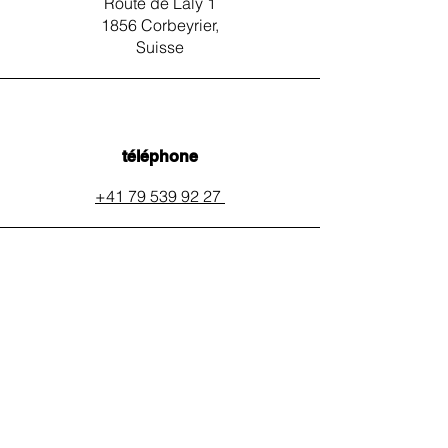
Route de Laly 1
1856 Corbeyrier,
Suisse
téléphone
+41 79 539 92 27
email
auxpainssanspeines@mail.c
h