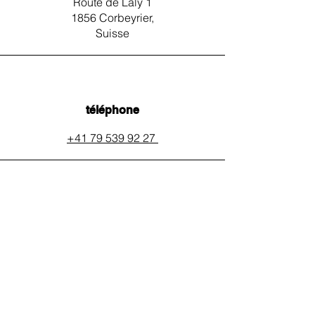
Route de Laly 1
1856 Corbeyrier,
Suisse
téléphone
+41 79 539 92 27
email
auxpainssanspeines@mail.c
h