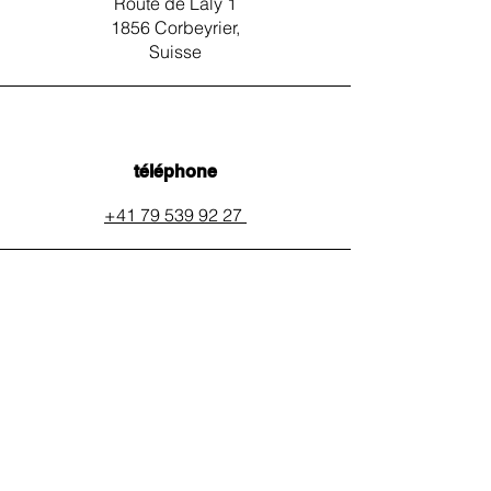
Route de Laly 1
1856 Corbeyrier,
Suisse
téléphone
+41 79 539 92 27
email
auxpainssanspeines@mail.c
h