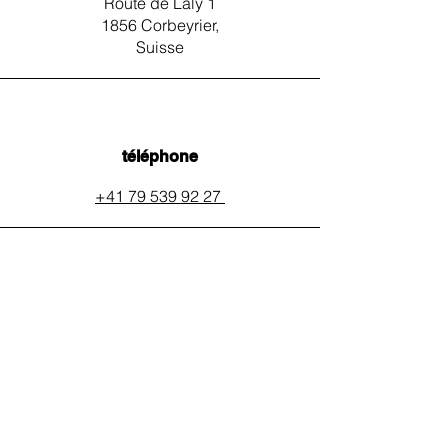
Route de Laly 1
1856 Corbeyrier,
Suisse
téléphone
+41 79 539 92 27
email
auxpainssanspeines@mail.c
h