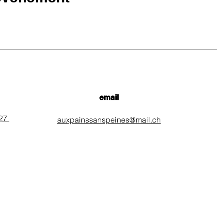
email
 27
auxpainssanspeines@mail.ch