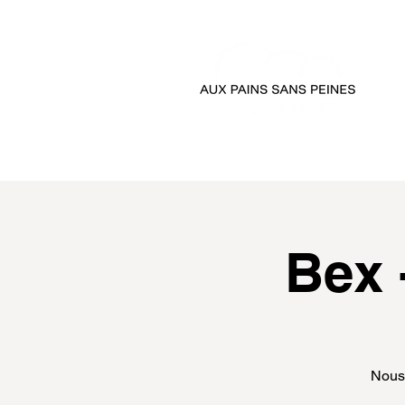
accueil
passer comman
Bex 
Nous 