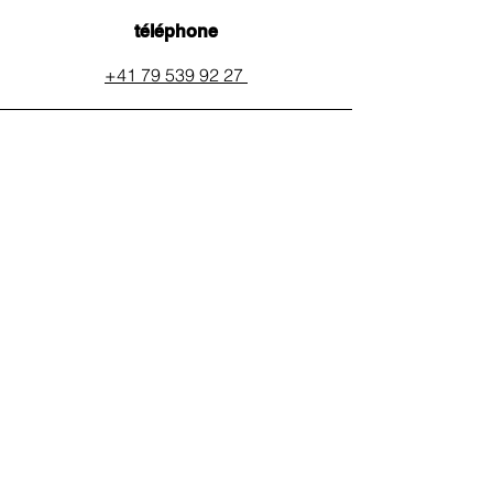
téléphone
+41 79 539 92 27
email
auxpainssanspeines@mail.c
h
réseaux