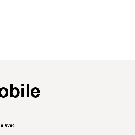
contact
membres
obile
hé avec