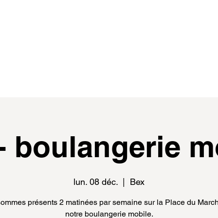
de
events
distributeur.rice.s
médias
- boulangerie m
lun. 08 déc.
  |  
Bex
ommes présents 2 matinées par semaine sur la Place du Marc
notre boulangerie mobile.