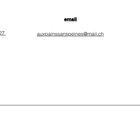
email
 27
auxpainssanspeines@mail.ch