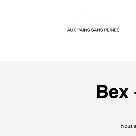
accueil
passer comman
Bex 
Nous s