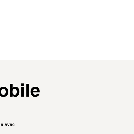
contact
membres
obile
hé avec