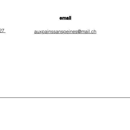
email
 27
auxpainssanspeines@mail.ch