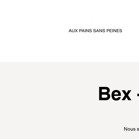
accueil
passer comman
Bex 
Nous s