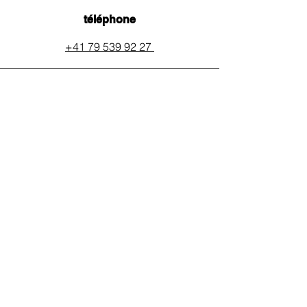
téléphone
+41 79 539 92 27
email
auxpainssanspeines@mail.c
h
réseaux