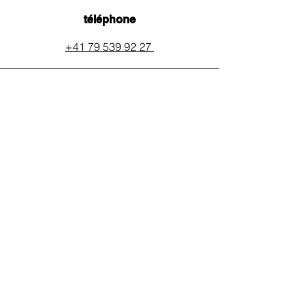
téléphone
+41 79 539 92 27
email
auxpainssanspeines@mail.c
h
réseaux