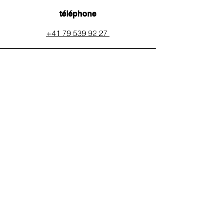
téléphone
+41 79 539 92 27
email
auxpainssanspeines@mail.c
h
réseaux