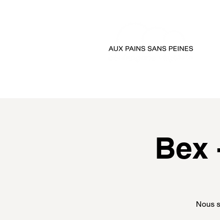
accueil
passer comman
Bex 
Nous s