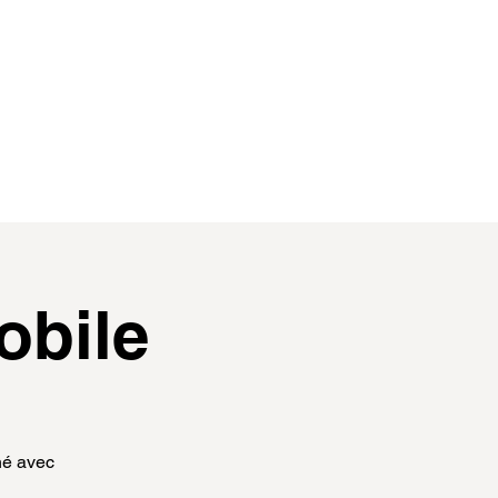
contact
membres
obile
hé avec