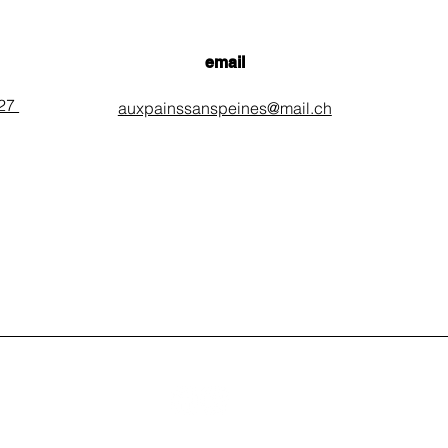
email
 27
auxpainssanspeines@mail.ch