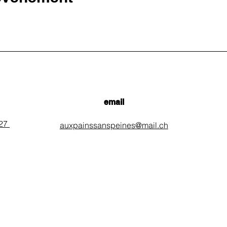
email
 27
auxpainssanspeines@mail.ch