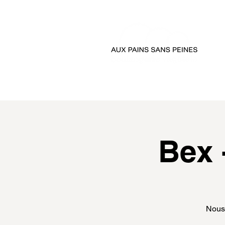
accueil
passer comman
Bex 
Nous 