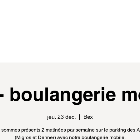
de
events
distributeur.rice.s
médias
- boulangerie m
jeu. 23 déc.
  |  
Bex
sommes présents 2 matinées par semaine sur le parking des 
(Migros et Denner) avec notre boulangerie mobile.