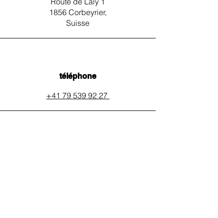
Route de Laly 1
1856 Corbeyrier,
Suisse
téléphone
+41 79 539 92 27
email
auxpainssanspeines@mail.c
h