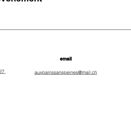
email
 27
auxpainssanspeines@mail.ch