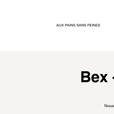
accueil
passer comman
Bex 
Nous 