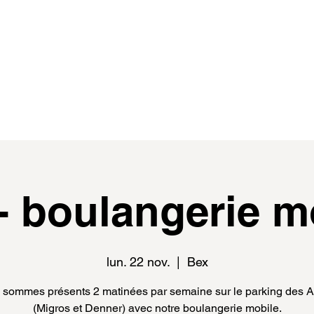
de
events
distributeur.rice.s
médias
- boulangerie m
lun. 22 nov.
  |  
Bex
sommes présents 2 matinées par semaine sur le parking des 
(Migros et Denner) avec notre boulangerie mobile.