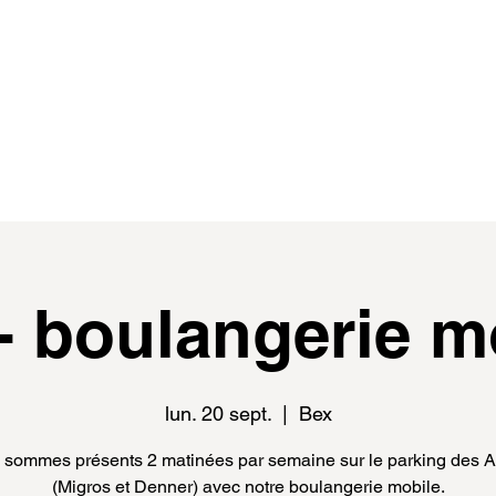
de
events
distributeur.rice.s
médias
- boulangerie m
lun. 20 sept.
  |  
Bex
sommes présents 2 matinées par semaine sur le parking des 
(Migros et Denner) avec notre boulangerie mobile.