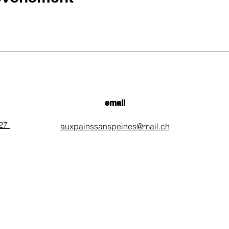
email
 27
auxpainssanspeines@mail.ch