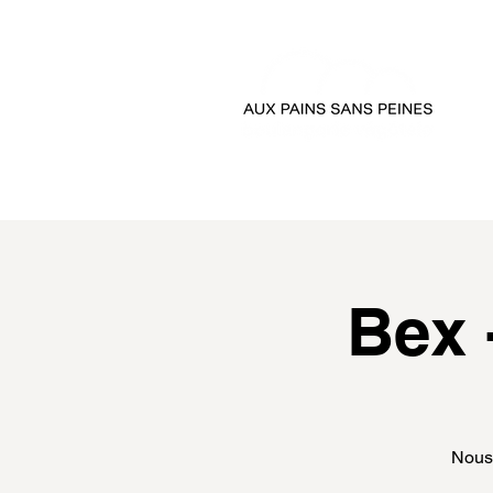
accueil
passer comman
Bex 
Nous 